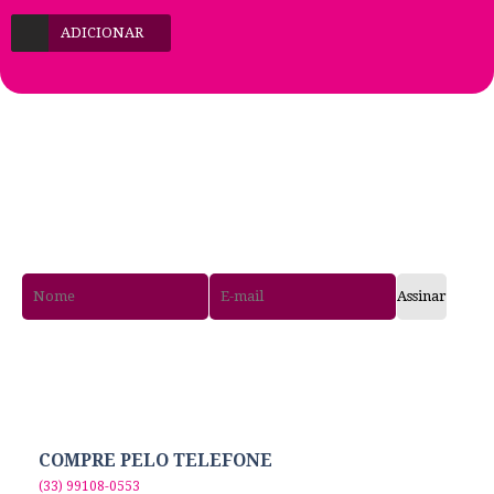
ADICIONAR
RECEBA PROMOÇÕES
EXCLUSIVAS E LANÇAMENTOS!
Assinar
GOSTOU DA NOSSA LOJA?
Curta nossa Fanpage!
COMPRE PELO TELEFONE
(33) 99108-0553