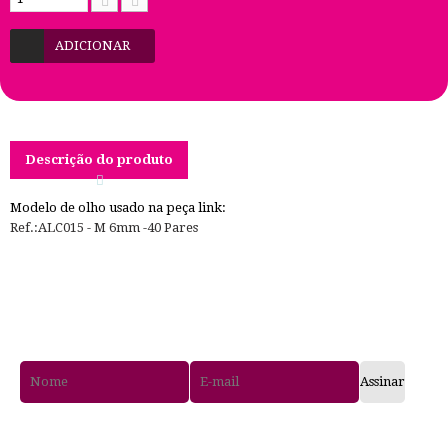
ADICIONAR
Descrição do produto
Modelo de olho usado na peça link:
Ref.:ALC015 - M 6mm -40 Pares
RECEBA PROMOÇÕES
EXCLUSIVAS E LANÇAMENTOS!
Assinar
GOSTOU DA NOSSA LOJA?
Curta nossa Fanpage!