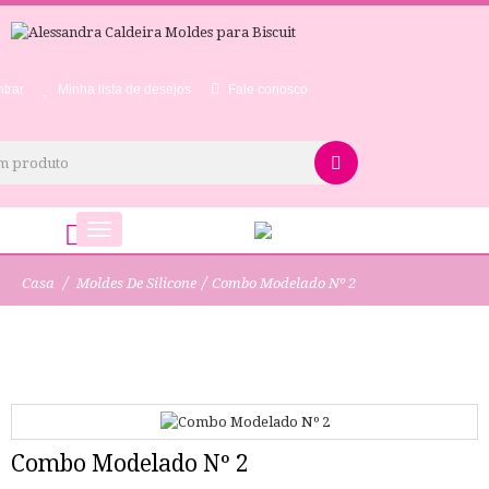
trar
Minha lista de desejos
Fale conosco
0
Alternar
navegação
/
/
Casa
Moldes De Silicone
Combo Modelado Nº 2
Combo Modelado Nº 2